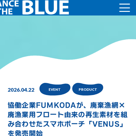
2026.04.22
EVENT
PRODUCT
協働企業FUMKODAが、廃棄漁網×
廃漁業用フロート由来の再生素材を組
み合わせたスマホポーチ「VENUS」
を発売開始